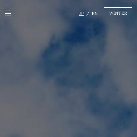
WINTER
JP
EN
メニュー開閉
GREEN
MTBレンタル・ツアー
自転車修理
キャンプ
イベント遊具
WINTER
レンタル
WAX & チューン
販売・その他サービス
店舗
会社概要
ニュース
よくあるご質問
採用情報
お問い合わせ