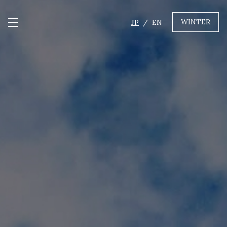
WINTER
JP
EN
メニュー開閉
GREEN
MTBレンタル・ツアー
自転車修理
キャンプ
イベント遊具
WINTER
レンタル
WAX & チューン
販売・その他サービス
店舗
会社概要
ニュース
よくあるご質問
採用情報
お問い合わせ