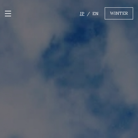
WINTER
JP
EN
メニュー開閉
GREEN
MTBレンタル・ツアー
自転車修理
キャンプ
イベント遊具
WINTER
レンタル
WAX & チューン
販売・その他サービス
店舗
会社概要
ニュース
よくあるご質問
採用情報
お問い合わせ