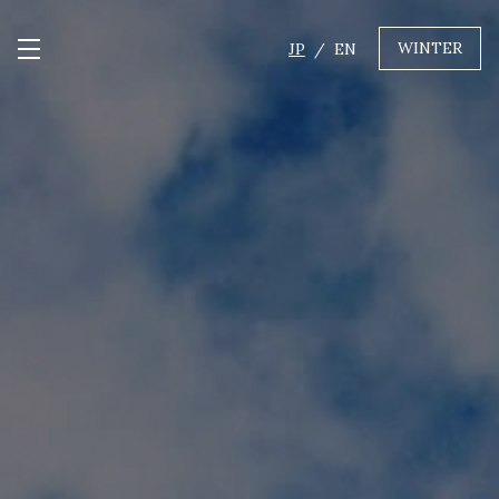
WINTER
JP
EN
メニュー開閉
GREEN
MTBレンタル・ツアー
自転車修理
キャンプ
イベント遊具
WINTER
レンタル
WAX & チューン
販売・その他サービス
店舗
会社概要
ニュース
よくあるご質問
採用情報
お問い合わせ