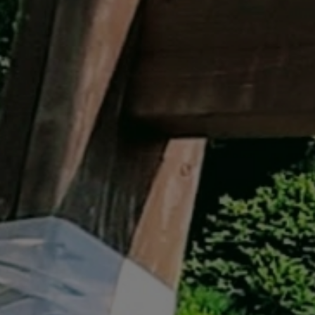
イベント遊具
WINTER
レンタル
WAX & チューン
販売・その他
会社概要
ニュース
よくあるご質問
採用情報
個人情報保護方針
特定商取引に関する表示
リンク