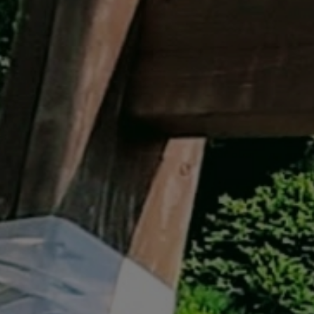
イベント遊具
WINTER
レンタル
WAX & チューン
販売・その他
会社概要
ニュース
よくあるご質問
採用情報
個人情報保護方針
特定商取引に関する表示
リンク