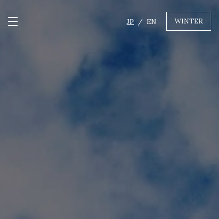
WINTER
JP
EN
メニュー開閉
GREEN
MTBレンタル・ツアー
自転車修理
キャンプ
イベント遊具
WINTER
レンタル
WAX & チューン
販売・その他サービス
店舗
会社概要
ニュース
よくあるご質問
採用情報
お問い合わせ