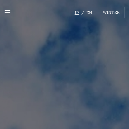
WINTER
JP
EN
メニュー開閉
GREEN
MTBレンタル・ツアー
自転車修理
キャンプ
イベント遊具
WINTER
レンタル
WAX & チューン
販売・その他サービス
店舗
会社概要
ニュース
よくあるご質問
採用情報
お問い合わせ