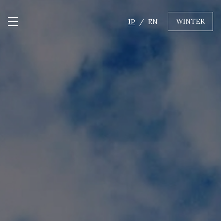
WINTER
JP
EN
メニュー開閉
GREEN
MTBレンタル・ツアー
自転車修理
キャンプ
イベント遊具
WINTER
レンタル
WAX & チューン
販売・その他サービス
店舗
会社概要
ニュース
よくあるご質問
採用情報
お問い合わせ