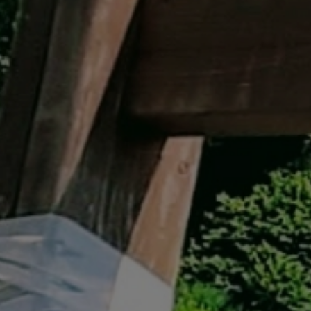
イベント遊具
WINTER
レンタル
WAX & チューン
販売・その他
会社概要
ニュース
よくあるご質問
採用情報
個人情報保護方針
特定商取引に関する表示
リンク