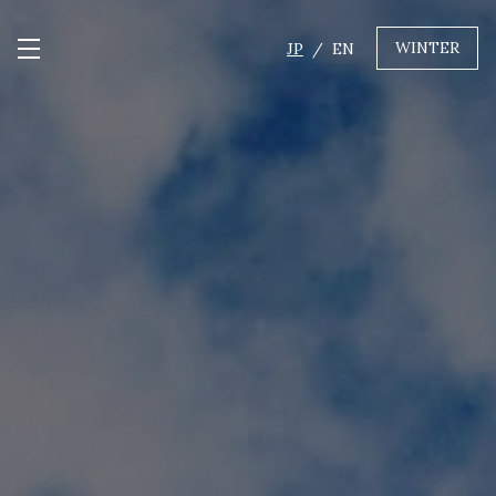
WINTER
JP
EN
メニュー開閉
GREEN
MTBレンタル・ツアー
自転車修理
キャンプ
イベント遊具
WINTER
レンタル
WAX & チューン
販売・その他サービス
店舗
会社概要
ニュース
よくあるご質問
採用情報
お問い合わせ