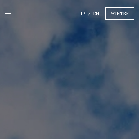
WINTER
JP
EN
メニュー開閉
GREEN
MTBレンタル・ツアー
自転車修理
キャンプ
イベント遊具
WINTER
レンタル
WAX & チューン
販売・その他サービス
店舗
会社概要
ニュース
よくあるご質問
採用情報
お問い合わせ