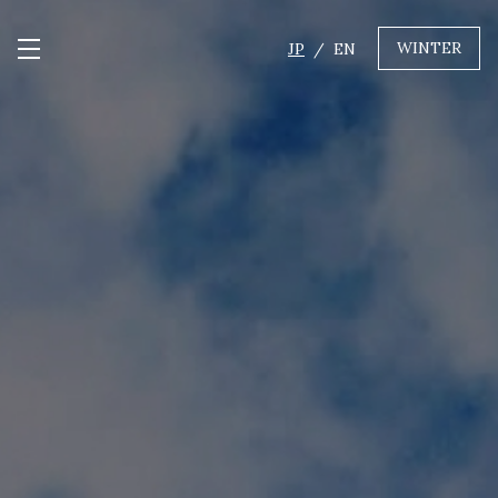
WINTER
JP
EN
メニュー開閉
GREEN
MTBレンタル・ツアー
自転車修理
キャンプ
イベント遊具
WINTER
レンタル
WAX & チューン
販売・その他サービス
店舗
会社概要
ニュース
よくあるご質問
採用情報
お問い合わせ