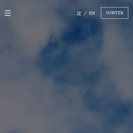
WINTER
JP
EN
メニュー開閉
GREEN
MTBレンタル・ツアー
自転車修理
キャンプ
イベント遊具
WINTER
レンタル
WAX & チューン
販売・その他サービス
店舗
会社概要
ニュース
よくあるご質問
採用情報
お問い合わせ