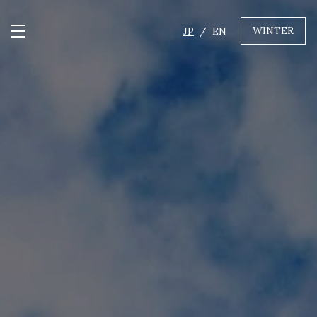
WINTER
JP
EN
メニュー開閉
GREEN
MTBレンタル・ツアー
自転車修理
キャンプ
イベント遊具
WINTER
レンタル
WAX & チューン
販売・その他サービス
店舗
会社概要
ニュース
よくあるご質問
採用情報
お問い合わせ