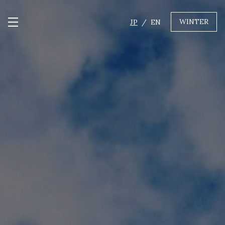
WINTER
JP
EN
メニュー開閉
GREEN
MTBレンタル・ツアー
自転車修理
キャンプ
イベント遊具
WINTER
レンタル
WAX & チューン
販売・その他サービス
店舗
会社概要
ニュース
よくあるご質問
採用情報
お問い合わせ