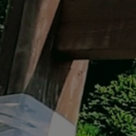
イベント遊具
WINTER
レンタル
WAX & チューン
販売・その他
会社概要
ニュース
よくあるご質問
採用情報
個人情報保護方針
特定商取引に関する表示
リンク