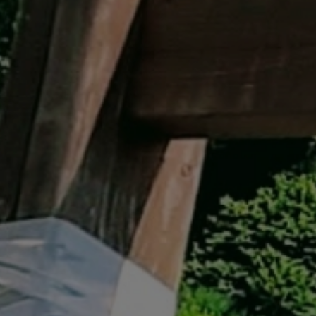
イベント遊具
WINTER
レンタル
WAX & チューン
販売・その他
会社概要
ニュース
よくあるご質問
採用情報
個人情報保護方針
特定商取引に関する表示
リンク