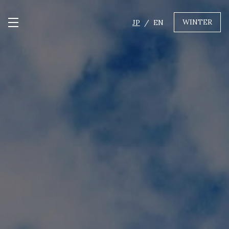
WINTER
JP
EN
メニュー開閉
GREEN
MTBレンタル・ツアー
自転車修理
キャンプ
イベント遊具
WINTER
レンタル
WAX & チューン
販売・その他サービス
店舗
会社概要
ニュース
よくあるご質問
採用情報
お問い合わせ