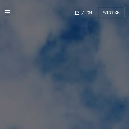
WINTER
JP
EN
メニュー開閉
GREEN
MTBレンタル・ツアー
自転車修理
キャンプ
イベント遊具
WINTER
レンタル
WAX & チューン
販売・その他サービス
店舗
会社概要
ニュース
よくあるご質問
採用情報
お問い合わせ