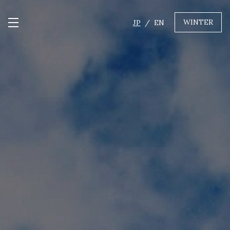
WINTER
JP
EN
メニュー開閉
GREEN
MTBレンタル・ツアー
自転車修理
キャンプ
イベント遊具
WINTER
レンタル
WAX & チューン
販売・その他サービス
店舗
会社概要
ニュース
よくあるご質問
採用情報
お問い合わせ