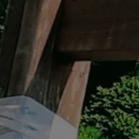
イベント遊具
WINTER
レンタル
WAX & チューン
販売・その他
会社概要
ニュース
よくあるご質問
採用情報
個人情報保護方針
特定商取引に関する表示
リンク