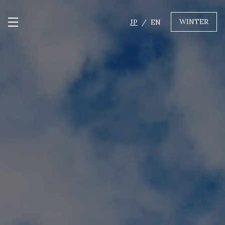
WINTER
JP
EN
メニュー開閉
GREEN
MTBレンタル・ツアー
自転車修理
キャンプ
イベント遊具
WINTER
レンタル
WAX & チューン
販売・その他サービス
店舗
会社概要
ニュース
よくあるご質問
採用情報
お問い合わせ